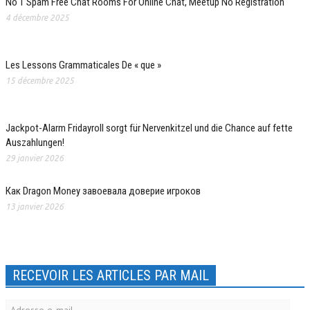
No 1 Spam Free Chat Rooms For Online Chat, Meetup No Registration
4 décembre 2025
Les Lessons Grammaticales De « que »
15 décembre 2025
Jackpot-Alarm Fridayroll sorgt für Nervenkitzel und die Chance auf fette
Auszahlungen!
29 janvier 2026
Как Dragon Money завоевала доверие игроков
13 janvier 2026
RECEVOIR LES ARTICLES PAR MAIL
Adresse