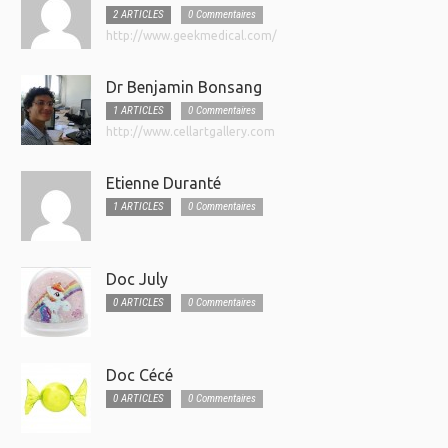
2 ARTICLES
0 Commentaires
http://www.geekmedical.com/
Dr Benjamin Bonsang
1 ARTICLES
0 Commentaires
http://www.cellartgallery.com
Etienne Duranté
1 ARTICLES
0 Commentaires
Doc July
0 ARTICLES
0 Commentaires
Doc Cécé
0 ARTICLES
0 Commentaires