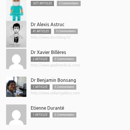
1677 ARTICLES
0 Commentaires
Dr Alexis Astruc
41 ARTICLES
3 Commentaires
http://www.doctiblog.fr/
Dr Xavier Billères
2 ARTICLES
0 Commentaires
http://www.geekmedical.com/
Dr Benjamin Bonsang
1 ARTICLES
0 Commentaires
http://www.cellartgallery.com
Etienne Duranté
1 ARTICLES
0 Commentaires