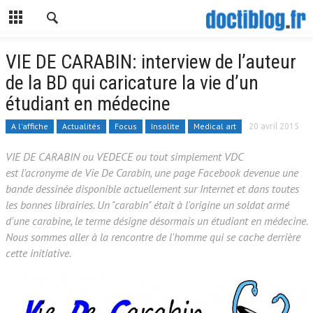
VIE DE CARABIN: interview de l’auteur
de la BD qui caricature la vie d’un
étudiant en médecine
A l'affiche
Actualités
Focus
Insolite
Medical art
20 avril 2015
VIE DE CARABIN ou VEDECE ou tout simplement VDC
est l'acronyme de Vie De Carabin, une page Facebook devenue une
bande dessinée disponible actuellement sur Internet et dans toutes
les bonnes librairies. Un "carabin" était à l'origine un soldat armé
d'une carabine, le terme désigne désormais un étudiant en médecine.
Nous sommes aller à la rencontre de l'homme qui se cache derrière
cette initiative.