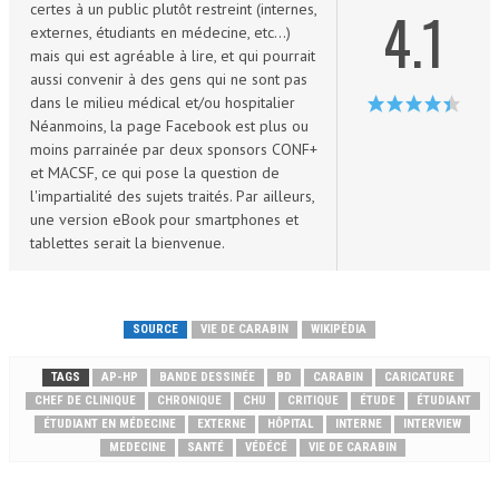
certes à un public plutôt restreint (internes,
4.1
externes, étudiants en médecine, etc...)
mais qui est agréable à lire, et qui pourrait
aussi convenir à des gens qui ne sont pas
dans le milieu médical et/ou hospitalier
Néanmoins, la page Facebook est plus ou
moins parrainée par deux sponsors CONF+
et MACSF, ce qui pose la question de
l'impartialité des sujets traités. Par ailleurs,
une version eBook pour smartphones et
tablettes serait la bienvenue.
SOURCE
VIE DE CARABIN
WIKIPÉDIA
TAGS
AP-HP
BANDE DESSINÉE
BD
CARABIN
CARICATURE
CHEF DE CLINIQUE
CHRONIQUE
CHU
CRITIQUE
ÉTUDE
ÉTUDIANT
ÉTUDIANT EN MÉDECINE
EXTERNE
HÔPITAL
INTERNE
INTERVIEW
MEDECINE
SANTÉ
VÉDÉCÉ
VIE DE CARABIN