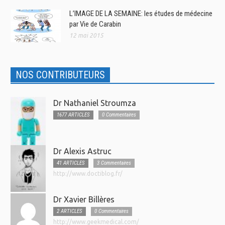
L’IMAGE DE LA SEMAINE: les études de médecine
par Vie de Carabin
12 mai 2015
NOS CONTRIBUTEURS
Dr Nathaniel Stroumza
1677 ARTICLES
0 Commentaires
Dr Alexis Astruc
41 ARTICLES
3 Commentaires
http://www.doctiblog.fr/
Dr Xavier Billères
2 ARTICLES
0 Commentaires
http://www.geekmedical.com/