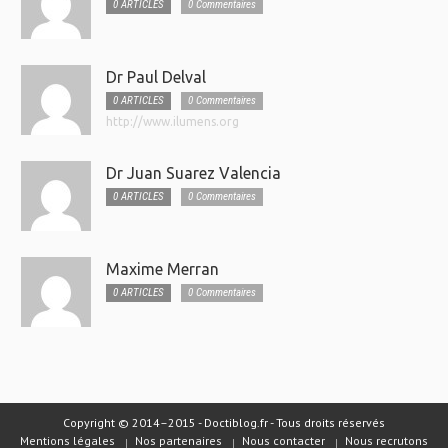
0 ARTICLES
0 Commentaires
Dr Paul Delval
0 ARTICLES
0 Commentaires
http://www.ilumens.org
Dr Juan Suarez Valencia
0 ARTICLES
0 Commentaires
Maxime Merran
0 ARTICLES
0 Commentaires
Copyright © 2014–2015 - Doctiblog.fr - Tous droits réservés
Mentions légales
Nos partenaires
Nous contacter
Nous recrutons