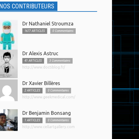
NOS CONTRIBUTEURS
Dr Nathaniel Stroumza
1677 ARTICLES
0 Commentaires
Dr Alexis Astruc
41 ARTICLES
3 Commentaires
http://www.doctiblog.fr/
Dr Xavier Billères
2 ARTICLES
0 Commentaires
http://www.geekmedical.com/
Dr Benjamin Bonsang
1 ARTICLES
0 Commentaires
http://www.cellartgallery.com