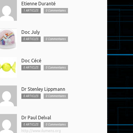
Etienne Duranté
1 ARTICLES
0 Commentaires
Doc July
0 ARTICLES
0 Commentaires
Doc Cécé
0 ARTICLES
0 Commentaires
Dr Stenley Lippmann
0 ARTICLES
0 Commentaires
Dr Paul Delval
0 ARTICLES
0 Commentaires
http://www.ilumens.org