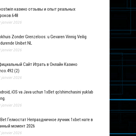
oostwin казино отзывы и опыт реальных
гроков.648
 janvier 2026
khuis Zonder Grenzeloos: u Gevaren Vinnig Veilig
durende Unibet NL
 janvier 2026
фициальный Сайт Играть в Онлайн Казино
nco.492 (2)
 janvier 2026
droid, iOS va Java uchun 1xBet qo'shimchasini yuklab
ing.
 janvier 2026
xBet Гелиостат Непраздничное лучник 1xbet нате в
анный момент 2026
 janvier 2026