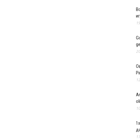
B
и
19
Go
ge
20
О
Pi
12
An
ol
10
1
д
17