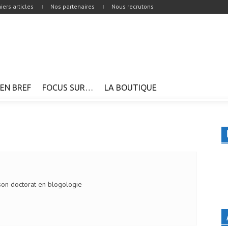
iers articles
Nos partenaires
Nous recrutons
EN BREF
FOCUS SUR…
LA BOUTIQUE
son doctorat en blogologie