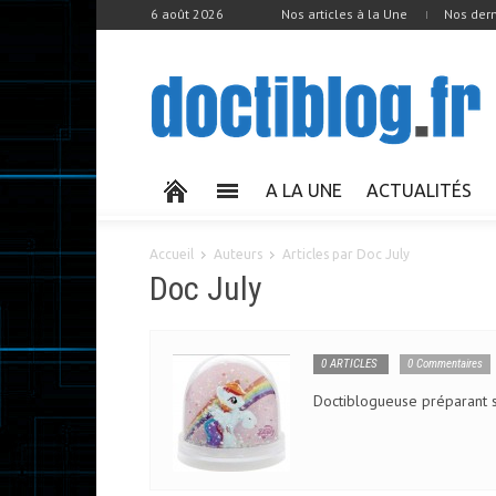
6 août 2026
Nos articles à la Une
Nos dern
A LA UNE
ACTUALITÉS
Accueil
Auteurs
Articles par Doc July
Doc July
0 ARTICLES
0 Commentaires
Doctiblogueuse préparant 