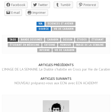
Facebook
Twitter
Tumblr
Pinterest
E-mail
Imprimer
VIA
SCIENCES ET AVENIR
SOURCE
VIE DE CARABIN
TAGS
BANDE DESSINÉE
CARABIN
DESSIN
ÉTUDES
ÉTUDIANT
ÉTUDIANT EN MÉDECINE
EXTERNE
HUMOUR
IMAGE DE LA SEMAINE
INTERNE
VIE DE CARABIN
ARTICLES PRÉCÉDENTS
L'IMAGE DE LA SEMAINE: Le Diable s'habille en Crocs par Vie de Carabin
ARTICLES SUIVANTS
NOUVEAU: préparez-vous aux ECNi avec ECN ACADEMY