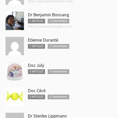
http://www.geekmedical.com/
Dr Benjamin Bonsang
1 ARTICLES
0 Commentaires
http://www.cellartgallery.com
Etienne Duranté
1 ARTICLES
0 Commentaires
Doc July
0 ARTICLES
0 Commentaires
Doc Cécé
0 ARTICLES
0 Commentaires
Dr Stenley Lippmann