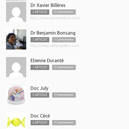
Dr Xavier Billères
2 ARTICLES
0 Commentaires
http://www.geekmedical.com/
Dr Benjamin Bonsang
1 ARTICLES
0 Commentaires
http://www.cellartgallery.com
Etienne Duranté
1 ARTICLES
0 Commentaires
Doc July
0 ARTICLES
0 Commentaires
Doc Cécé
0 ARTICLES
0 Commentaires