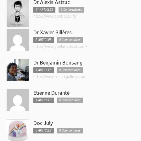
Dr Alexis Astruc
41 ARTICLES
3 Commentaires
http://www.doctiblog.fr/
Dr Xavier Billères
2 ARTICLES
0 Commentaires
http://www.geekmedical.com/
Dr Benjamin Bonsang
1 ARTICLES
0 Commentaires
http://www.cellartgallery.com
Etienne Duranté
1 ARTICLES
0 Commentaires
Doc July
0 ARTICLES
0 Commentaires