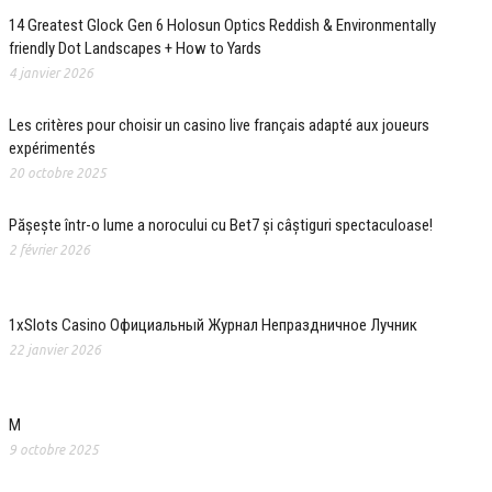
14 Greatest Glock Gen 6 Holosun Optics Reddish & Environmentally
friendly Dot Landscapes + How to Yards
4 janvier 2026
Les critères pour choisir un casino live français adapté aux joueurs
expérimentés
20 octobre 2025
Pășește într-o lume a norocului cu Bet7 și câștiguri spectaculoase!
2 février 2026
1xSlots Casino Официальный Журнал Непраздничное Лучник
22 janvier 2026
M
9 octobre 2025