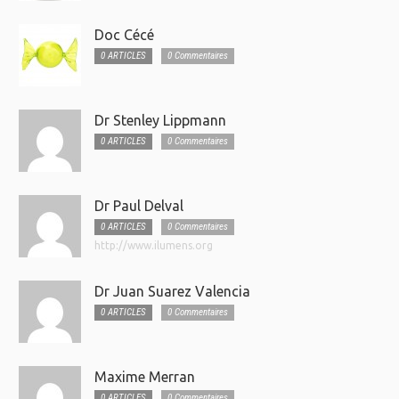
Doc Cécé
0 ARTICLES
0 Commentaires
Dr Stenley Lippmann
0 ARTICLES
0 Commentaires
Dr Paul Delval
0 ARTICLES
0 Commentaires
http://www.ilumens.org
Dr Juan Suarez Valencia
0 ARTICLES
0 Commentaires
Maxime Merran
0 ARTICLES
0 Commentaires