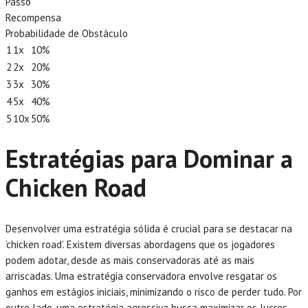
Passo
Recompensa
Probabilidade de Obstáculo
1
1x
10%
2
2x
20%
3
3x
30%
4
5x
40%
5
10x
50%
Estratégias para Dominar a
Chicken Road
Desenvolver uma estratégia sólida é crucial para se destacar na
‘chicken road’. Existem diversas abordagens que os jogadores
podem adotar, desde as mais conservadoras até as mais
arriscadas. Uma estratégia conservadora envolve resgatar os
ganhos em estágios iniciais, minimizando o risco de perder tudo. Por
outro lado, uma estratégia agressiva busca maximizar os lucros,