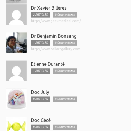
Dr Xavier Billères
2 ARTICLES
0 Commentaires
http://www.geekmedical.com/
Dr Benjamin Bonsang
1 ARTICLES
0 Commentaires
http://www.cellartgallery.com
Etienne Duranté
1 ARTICLES
0 Commentaires
Doc July
0 ARTICLES
0 Commentaires
Doc Cécé
0 ARTICLES
0 Commentaires