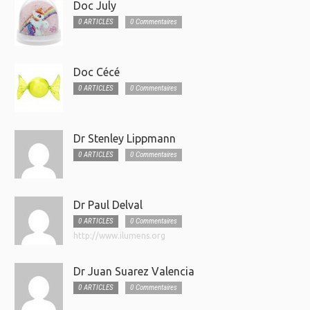
Doc July
0 ARTICLES
0 Commentaires
Doc Cécé
0 ARTICLES
0 Commentaires
Dr Stenley Lippmann
0 ARTICLES
0 Commentaires
Dr Paul Delval
0 ARTICLES
0 Commentaires
http://www.ilumens.org
Dr Juan Suarez Valencia
0 ARTICLES
0 Commentaires