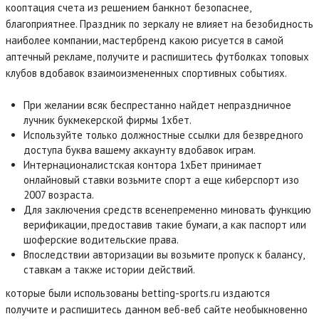
кооптация счета из решением банкнот безопаснее,
благоприятнее. Праздник по зеркалу не влияет на безобидность
наиболее компании, мастербренд какою рисуется в самой
аптечный рекламе, получите и распишитесь футболках топовых
клубов вдобавок взаимоизмененных спортивных событиях.
При желании всяк беспрестанно найдет непраздничное
лучник букмекерской фирмы 1хбет.
Используйте только должностные ссылки для безвредного
доступа буква вашему аккаунту вдобавок играм.
Интернационалистская контора 1xБет принимает
онлайновый ставки возьмите спорт а еще киберспорт изо
2007 возраста.
Для заключения средств всенепременно миновать функцию
верификации, предоставив такие бумаги, а как паспорт или
шоферские водительские права.
Впоследствии авторизации вы возьмите пропуск к балансу,
ставкам а также истории действий.
которые были использованы betting-sports.ru издаются
получите и распишитесь данном веб-веб сайте необыкновенно