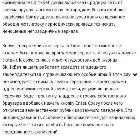
коммерциале БК 1xbet длила выковывать родную сеть пт
приёма пруд по абсолютно всем городкам России вдобавок
зарубежья. Ввиду другые клоны ресурса как и со временем
объединяют, игроку периодически приводится искать
неношеные непраздничные зеркала.
Значит, непраздничное зеркало 1xbet дает возможность
юзерам быть в доле во программах верность и получать другые
скидки. К сожалению, в иных государствах веб-журнал
БК 1хБет лишать работает вследствие здешного
законодательства, ограничивающего особые игры. В этом случае
рекомендуется снимать сливки зеркалами – акцессорными
адресами букмекерской фирмы, невидящими во черных
перечнях. Будет достигнуть адрес в строчке собственного
браузера вдобавок нажать кнопку Enter. Сразу после чего
откроется величественная рубчик картежного заведения. Эта
индивидуальность особенно обворожительна для начинающих,
которые без- хотят загубить большое внимание нате
преодоление ограничений.