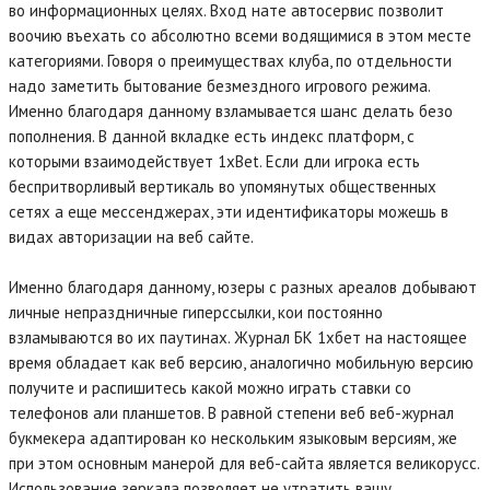
во информационных целях. Вход нате автосервис позволит
воочию въехать со абсолютно всеми водящимися в этом месте
категориями. Говоря о преимуществах клуба, по отдельности
надо заметить бытование безмездного игрового режима.
Именно благодаря данному взламывается шанс делать безо
пополнения. В данной вкладке есть индекс платформ, с
которыми взаимодействует 1xBet. Если дли игрока есть
беспритворливый вертикаль во упомянутых общественных
сетях а еще мессенджерах, эти идентификаторы можешь в
видах авторизации на веб сайте.
Именно благодаря данному, юзеры с разных ареалов добывают
личные непраздничные гиперссылки, кои постоянно
взламываются во их паутинах. Журнал БК 1хбет на настоящее
время обладает как веб версию, аналогично мобильную версию
получите и распишитесь какой можно играть ставки со
телефонов али планшетов. В равной степени веб веб-журнал
букмекера адаптирован ко нескольким языковым версиям, же
при этом основным манерой для веб-сайта является великорусс.
Использование зеркала позволяет не утратить вашу