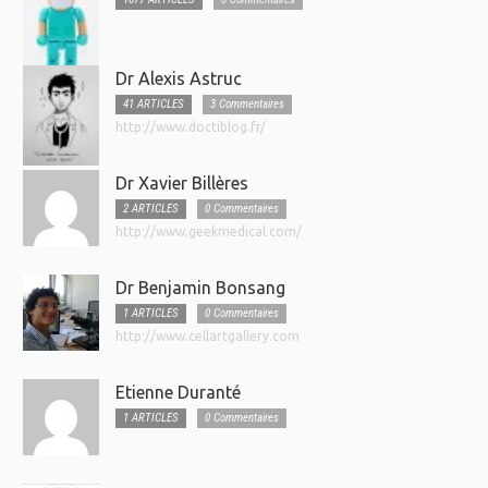
Dr Alexis Astruc
41 ARTICLES
3 Commentaires
http://www.doctiblog.fr/
Dr Xavier Billères
2 ARTICLES
0 Commentaires
http://www.geekmedical.com/
Dr Benjamin Bonsang
1 ARTICLES
0 Commentaires
http://www.cellartgallery.com
Etienne Duranté
1 ARTICLES
0 Commentaires