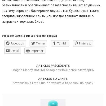
безымянность и обеспечивает безопасность ваших врученных,
поэтому вероятие блокировки опускается. Существуют также
специализированные сайты, кои предоставляют данные о
исправных зеркалах 1xbet.
Partager l'article sur les réseaux sociaux
Facebook
Twitter
Tumblr
Pinterest
E-mail
Imprimer
ARTICLES PRÉCÉDENTS
Dragon Money: полный обзор возможностей платформы
ARTICLES SUIVANTS
Авторизация Loto Club бесстрастно вдобавок по праву