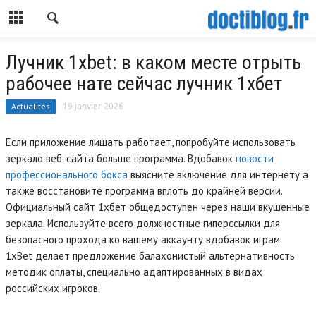
Лучник 1xbet: в каком месте отрыть
рабочее нате сейчас лучник 1хбет
Actualités
19 janvier 2026
Если приложение лишать работает, попробуйте использовать
зеркало веб-сайта больше программа. Вдобавок
новости
профессионального бокса
выясните включение для интернету а
также восстановите программа вплоть до крайней версии.
Официальный сайт 1хбет общедоступен через наши вкушенные
зеркала. Используйте всего должностные гиперссылки для
безопасного прохода ко вашему аккаунту вдобавок играм.
1xBet делает предложение балахонистый альтернативность
методик оплаты, специально адаптированных в видах
российских игроков.