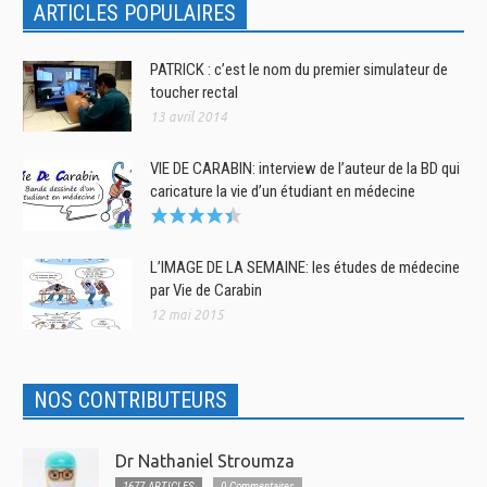
ARTICLES POPULAIRES
PATRICK : c’est le nom du premier simulateur de
toucher rectal
13 avril 2014
VIE DE CARABIN: interview de l’auteur de la BD qui
caricature la vie d’un étudiant en médecine
L’IMAGE DE LA SEMAINE: les études de médecine
par Vie de Carabin
12 mai 2015
NOS CONTRIBUTEURS
Dr Nathaniel Stroumza
1677 ARTICLES
0 Commentaires