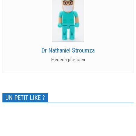
Dr Nathaniel Stroumza
Médecin plasticien
UN PETIT LIKE ?