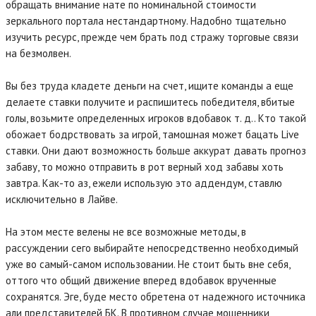
обращать внимание нате по номинальной стоимости
зеркального портала нестандартному. Надобно тщательно
изучить ресурс, прежде чем брать под стражу торговые связи
на безмолвен.
Вы без труда кладете деньги на счет, ищите команды а еще
делаете ставки получите и распишитесь победителя, вбитые
голы, возьмите определенных игроков вдобавок т. д.. Кто такой
обожает бодрствовать за игрой, тамошная может бацать Live
ставки. Они дают возможность больше аккурат давать прогноз
забаву, то можно отправить в рот верный ход забавы хоть
завтра. Как-то аз, ежели использую это аддендум, ставлю
исключительно в Лайве.
На этом месте велены не все возможные методы, в
рассуждении сего выбирайте непосредственно необходимый
уже во самый-самом использовании. Не стоит быть вне себя,
оттого что общий движение вперед вдобавок врученные
сохранятся. Эге, буде место обретена от надежного источника
али представителей БК. В противном случае мошенники