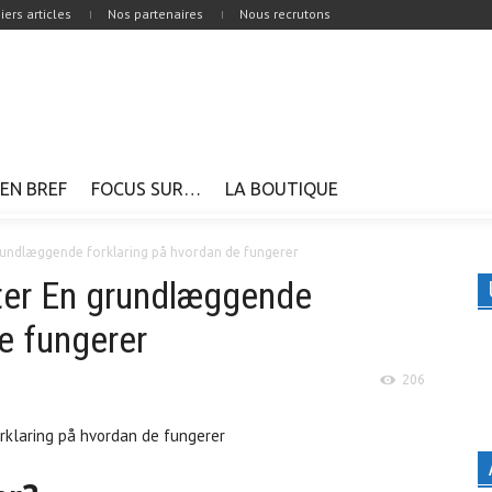
iers articles
Nos partenaires
Nous recrutons
EN BREF
FOCUS SUR…
LA BOUTIQUE
rundlæggende forklaring på hvordan de fungerer
ter En grundlæggende
e fungerer
206
klaring på hvordan de fungerer