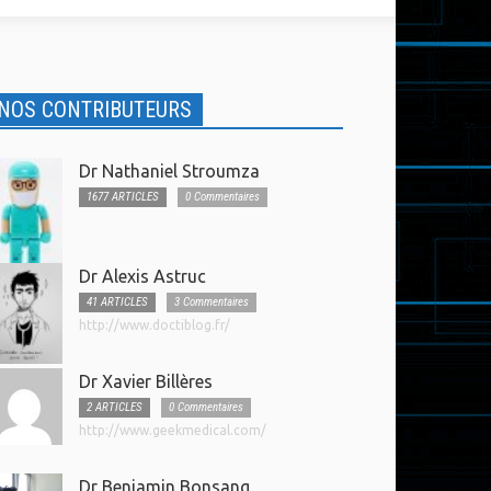
NOS CONTRIBUTEURS
Dr Nathaniel Stroumza
1677 ARTICLES
0 Commentaires
Dr Alexis Astruc
41 ARTICLES
3 Commentaires
http://www.doctiblog.fr/
Dr Xavier Billères
2 ARTICLES
0 Commentaires
http://www.geekmedical.com/
Dr Benjamin Bonsang