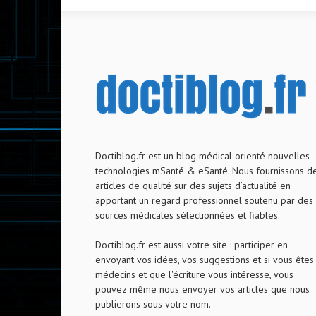
Doctiblog.fr est un blog médical orienté nouvelles
technologies mSanté & eSanté. Nous fournissons d
articles de qualité sur des sujets d’actualité en
apportant un regard professionnel soutenu par des
sources médicales sélectionnées et fiables.
Doctiblog.fr est aussi votre site : participer en
envoyant vos idées, vos suggestions et si vous êtes
médecins et que l'écriture vous intéresse, vous
pouvez même nous envoyer vos articles que nous
publierons sous votre nom.