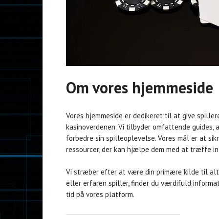
Om vores hjemmeside
Vores hjemmeside er dedikeret til at give spille
kasinoverdenen. Vi tilbyder omfattende guides, a
forbedre sin spilleoplevelse. Vores mål er at sik
ressourcer, der kan hjælpe dem med at træffe i
Vi stræber efter at være din primære kilde til a
eller erfaren spiller, finder du værdifuld informa
tid på vores platform.