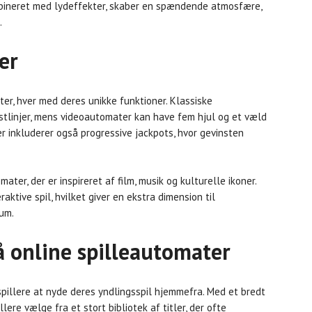
mbineret med lydeffekter, skaber en spændende atmosfære,
.
er
er, hver med deres unikke funktioner. Klassiske
nstlinjer, mens videoautomater kan have fem hjul og et væld
r inkluderer også progressive jackpots, hvor gevinsten
er, der er inspireret af film, musik og kulturelle ikoner.
aktive spil, hvilket giver en ekstra dimension til
kum.
på online spilleautomater
spillere at nyde deres yndlingsspil hjemmefra. Med et bredt
lere vælge fra et stort bibliotek af titler, der ofte