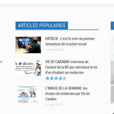
ARTICLES POPULAIRES
PATRICK : c’est le nom du premier
simulateur de toucher rectal
13 avril 2014
es
VIE DE CARABIN: interview de
l’auteur de la BD qui caricature la vie
d’un étudiant en médecine
L’IMAGE DE LA SEMAINE: les
études de médecine par Vie de
Carabin
12 mai 2015