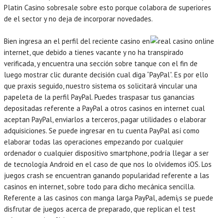
Platin Casino sobresale sobre esto porque colabora de superiores
de el sector y no deja de incorporar novedades.
Bien ingresa an el perfil del reciente casino en
internet, que debido a tienes vacante y no ha transpirado
verificada, y encuentra una sección sobre tanque con el fin de
luego mostrar clic durante decisión cual diga “PayPal”. Es por ello
que praxis seguido, nuestro sistema os solicitará vincular una
papeleta de la perfil PayPal. Puedes traspasar tus ganancias
depositadas referente a PayPal a otros casinos en internet cual
aceptan PayPal, enviarlos a terceros, pagar utilidades o elaborar
adquisiciones. Se puede ingresar en tu cuenta PayPal así­ como
elaborar todas las operaciones empezando por cualquier
ordenador o cualquier dispositivo smartphone, podrí­a llegar a ser
de tecnología Android en el caso de que nos lo olvidemos iOS. Los
juegos crash se encuentran ganando popularidad referente a las
casinos en internet, sobre todo para dicho mecánica sencilla.
Referente a las casinos con manga larga PayPal, ademí¡s se puede
disfrutar de juegos acerca de preparado, que replican el test