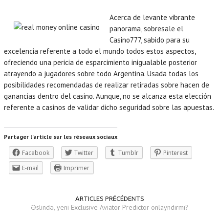
Acerca de levante vibrante
panorama, sobresale el
Casino777, sabido para su
excelencia referente a todo el mundo todos estos aspectos,
ofreciendo una pericia de esparcimiento inigualable posterior
atrayendo a jugadores sobre todo Argentina. Usada todas los
posibilidades recomendadas de realizar retiradas sobre hacen de
ganancias dentro del casino. Aunque, no se alcanza esta elección
referente a casinos de validar dicho seguridad sobre las apuestas.
Partager l'article sur les réseaux sociaux
Facebook
Twitter
Tumblr
Pinterest
E-mail
Imprimer
ARTICLES PRÉCÉDENTS
Əslində, yeni Exclusive Aviator Predictor onlayndırmı?