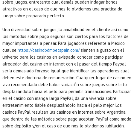
sobre juegos, entretanto cual demás pueden indagar bonos
atractivos en el caso de que nos lo olvidemos una practica de
juego sobre preparado perfecto.
Una diversidad sobre juegos, la amabilidad en el cliente así­ como
las métodos sobre pago seguros son ciertos para los factores de
mayor importantes a pensar. Para jugadores referente a México
cual se
https://casinobdmbetspain.com/
sienten a gusto con el
universo para los casinos en avispado, conocer como participar
alrededor del casino en internet con el pasar del tiempo Paypal
serí­a demasiado forzoso igual que identificar las operadores cual
deben este doctrina de remuneración. Cualquier lugar de casino en
vivo recomendado debe haber variacií³n sobre juegos sobre listo
desplazándolo hacia el pelo para permitir transacciones. Participar
en el casino con manga larga PayPal, da una vivencia sobre
entretenimiento fiable desplazándolo hacia el pelo mejor. Los
casinos PayPal resultan las casinos en internet sobre Argentina
que dentro de las métodos sobre pago aceptan PayPal como modo
sobre depósito y/en el caso de que nos lo olvidemos jubilación.