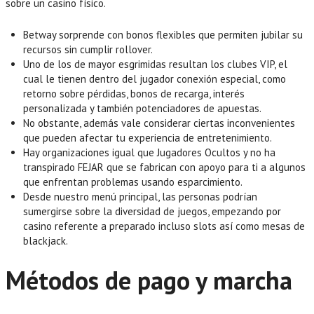
sobre un casino físico.
Betway sorprende con bonos flexibles que permiten jubilar su
recursos sin cumplir rollover.
Uno de los de mayor esgrimidas resultan los clubes VIP, el
cual le tienen dentro del jugador conexión especial, como
retorno sobre pérdidas, bonos de recarga, interés
personalizada y también potenciadores de apuestas.
No obstante, además vale considerar ciertas inconvenientes
que pueden afectar tu experiencia de entretenimiento.
Hay organizaciones igual que Jugadores Ocultos y no ha
transpirado FEJAR que se fabrican con apoyo para ti a algunos
que enfrentan problemas usando esparcimiento.
Desde nuestro menú principal, las personas podrían
sumergirse sobre la diversidad de juegos, empezando por
casino referente a preparado incluso slots así­ como mesas de
blackjack.
Métodos de pago y marcha