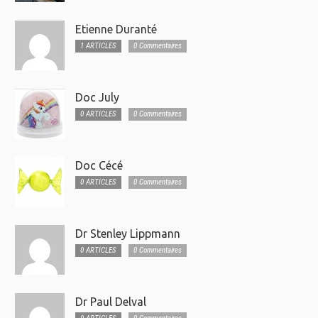
Etienne Duranté
1 ARTICLES
0 Commentaires
Doc July
0 ARTICLES
0 Commentaires
Doc Cécé
0 ARTICLES
0 Commentaires
Dr Stenley Lippmann
0 ARTICLES
0 Commentaires
Dr Paul Delval